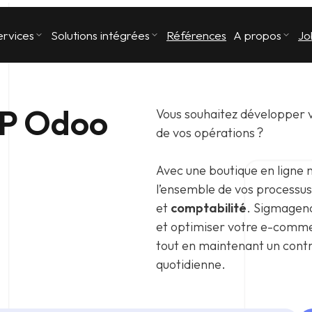
ervices
Solutions intégrées
Références
A propos
Jo
RP Odoo
Vous souhaitez développer v
de vos opérations ?
Avec une boutique en ligne 
l’ensemble de vos processus
et
comptabilité
. Sigmagen
et optimiser votre e-comme
tout en maintenant un contrô
quotidienne.