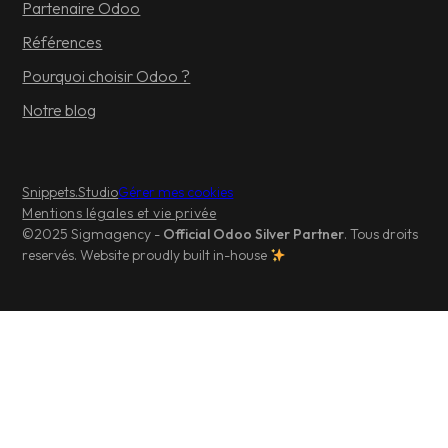
Partenaire Odoo
Références
Pourquoi choisir Odoo ?
Notre blog
Snippets.Studio
Gérer mes cookies
Mentions légales et vie privée
©2025 Sigmagency -
Official Odoo Silver Partner
. Tous droits
reservés. Website proudly built in-house